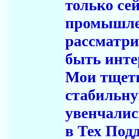
только се
промышлен
рассматри
быть инте
Мои тщет
стабильну
увенчалис
в Тех Под