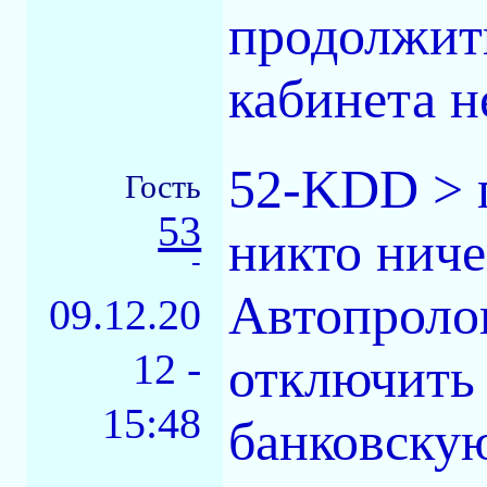
продолжить
кабинета н
52-KDD > п
Гость
53
никто ниче
-
Автопроло
09.12.20
12 -
отключить 
15:48
банковскую