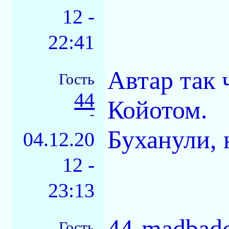
12 -
22:41
Автар так 
Гость
44
Койотом.
-
Буханули, н
04.12.20
12 -
23:13
44-madbadc
Гость