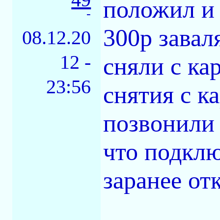
положил и 
-
300р завал
08.12.20
12 -
сняли с ка
23:56
снятия с к
позвонили 
что подклю
заранее отк