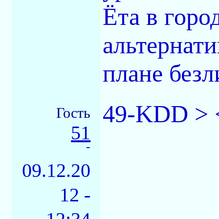
Ёта в горо
альтернати
плане безл
49-KDD > 
Гость
51
-
09.12.20
12 -