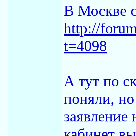
В Москве с
http://foru
t=4098
А тут по с
поняли, но
заявление 
кабинет вы