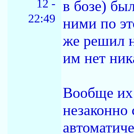
12 -
в бозе) бы
22:49
ними по эт
же решил н
им нет ник
Вообще их
незаконно 
автоматиче