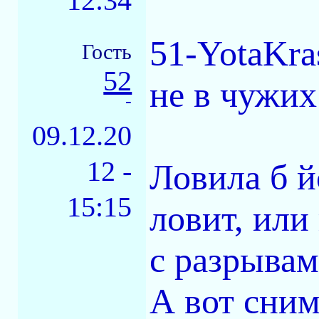
12:34
51-YotaKra
Гость
52
не в чужих 
-
09.12.20
12 -
Ловила б й
15:15
ловит, или
с разрывам
А вот сним