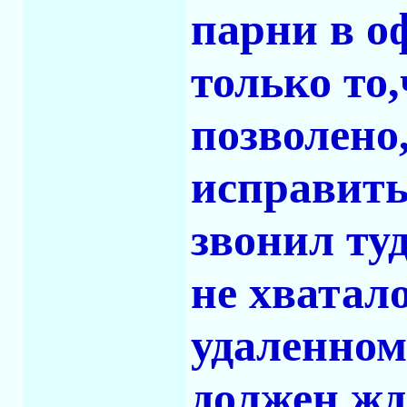
парни в оф
только то
позволено
исправить
звонил ту
не хватал
удаленном 
должен жд