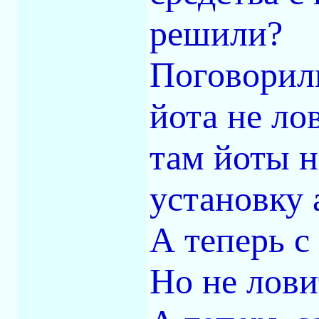
решили?
Поговорили
йота не ло
там йоты н
установку 
А теперь с
Но не ловит