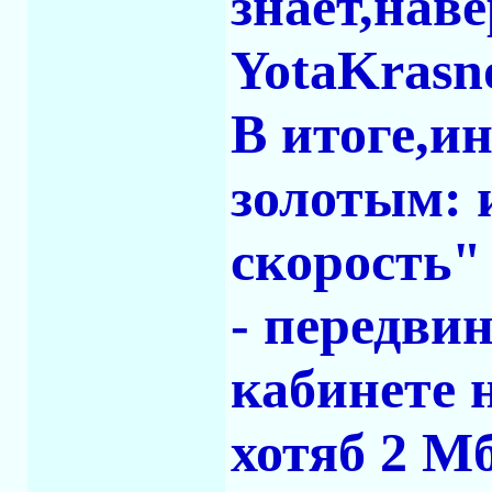
знает,нав
YotaKrasno
В итоге,и
золотым: 
скорость"
- передви
кабинете 
хотяб 2 М