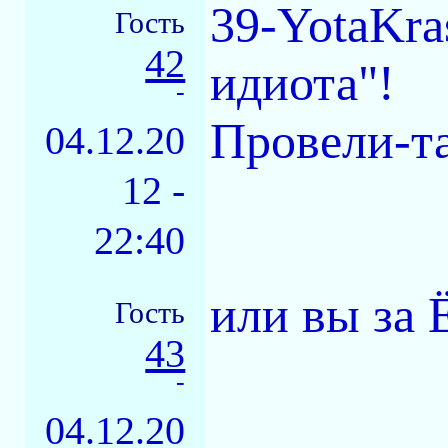
39-YotaKra
Гость
42
идиота"!
-
Провели-та
04.12.20
12 -
22:40
или вы за 
Гость
43
-
04.12.20