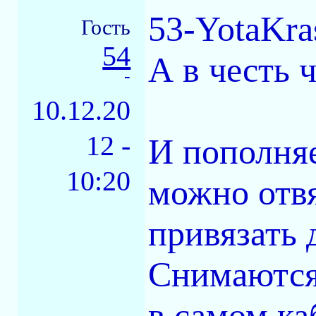
53-YotaKra
Гость
54
А в честь 
-
10.12.20
12 -
И пополняе
10:20
можно отвя
привязать д
Снимаются 
в самом ка