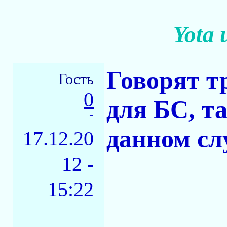
Yota
Говорят т
Гость
0
для БС, т
-
данном сл
17.12.20
12 -
15:22