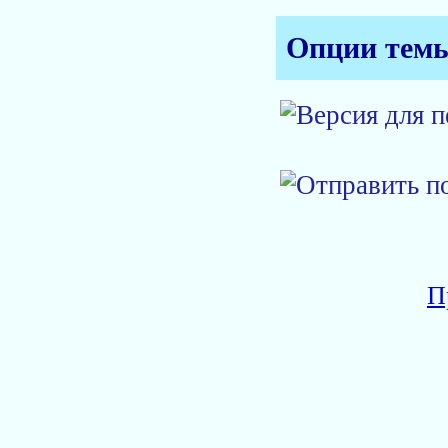
Опции тем
П