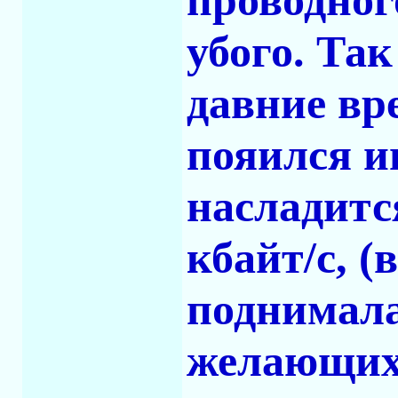
проводног
убого. Та
давние вр
пояился и
насладится
кбайт/c, 
поднимала
желающих