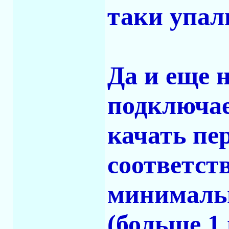
таки упали
Да и еще 
подключае
качать пе
соответств
минимальн
(больше 1 