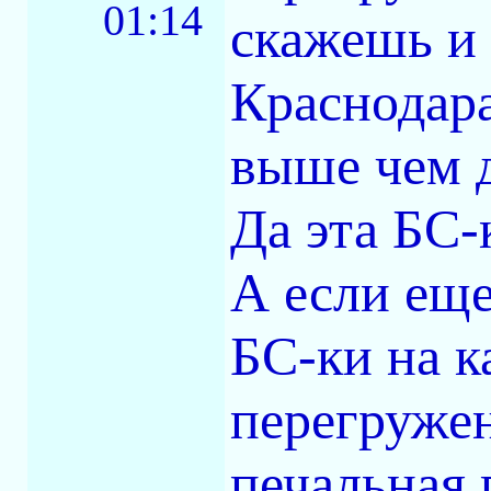
01:14
скажешь и 
Краснодара
выше чем 
Да эта БС-к
А если еще
БС-ки на к
перегружен
печальная 