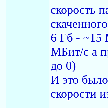
скорость п
скаченного
6 Гб - ~15
МБит/c а п
до 0)
И это было
скорости и