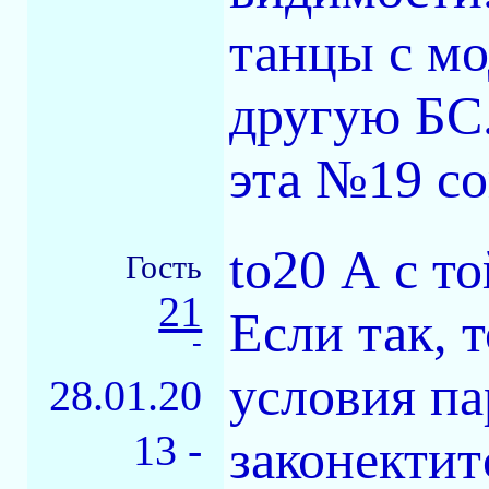
танцы с м
другую БС.
эта №19 с
to20 А с т
Гость
21
Если так, 
-
условия па
28.01.20
13 -
законектит