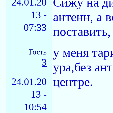
Сижу на ди
24.01.20
13 -
антенн, а 
07:33
поставить,
у меня тар
Гость
3
ура,без ан
-
центре.
24.01.20
13 -
10:54