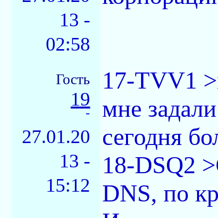
13 -
02:58
17-TVV1 >н
Гость
19
мне задали
-
сегодня бо
27.01.20
13 -
18-DSQ2 >С
15:12
DNS, по кр