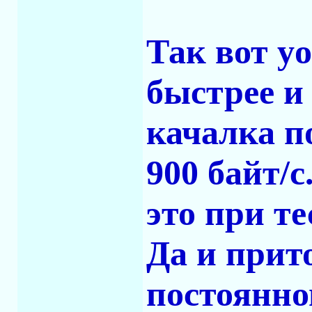
Так вот yo
быстрее и
качалка п
900 байт/
это при т
Да и прит
постоянно