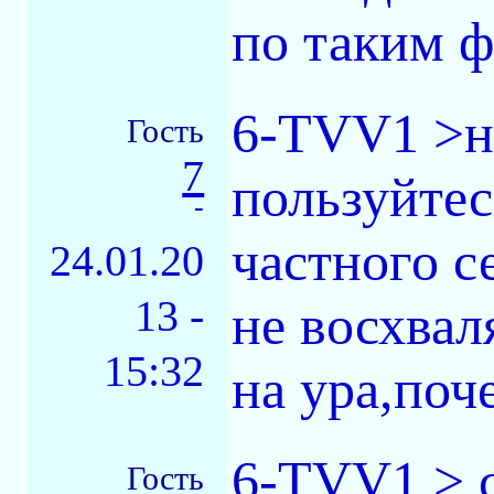
по таким ф
6-TVV1 >ну
Гость
7
пользуйтес
-
частного с
24.01.20
13 -
не восхвал
15:32
на ура,поч
6-TVV1 > с
Гость