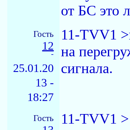
от БС это л
11-TVV1 >н
Гость
12
на перегру
-
сигнала.
25.01.20
13 -
18:27
11-TVV1 > 
Гость
13