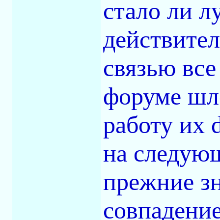
стало ли л
действител
связью все
форуме шл
работу их 
на следующ
прежние зн
совпадение