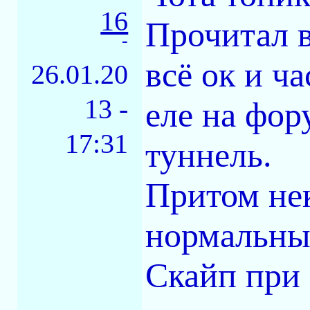
16
Прочитал в
-
всё ок и ч
26.01.20
13 -
еле на фор
17:31
туннель.
Притом не
нормальные
Скайп при 