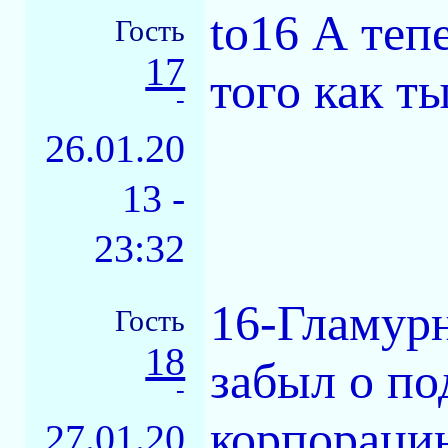
to16 А теп
Гость
17
того как ты
-
26.01.20
13 -
23:32
16-Гламурн
Гость
18
забыл о п
-
корпорацию
27.01.20