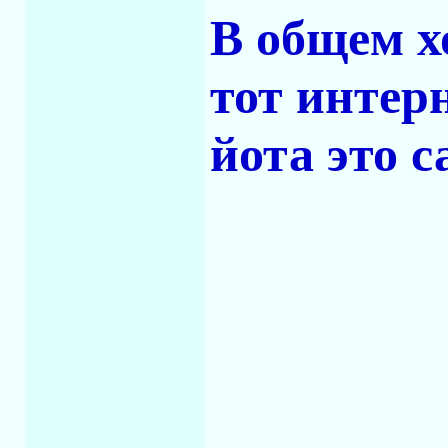
В общем х
тот интерн
йота это с