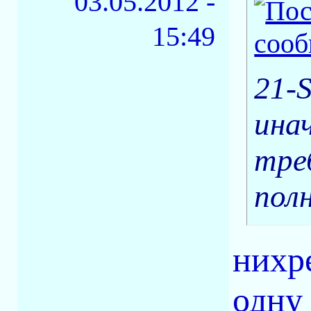
03.05.2012 -
15:49
21-
инач
тре
полн
нихре
одну