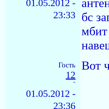
антен
01.05.2012 -
23:33
бс за
мбит 
наве
Вот ч
Гость
12
-
01.05.2012 -
23:36