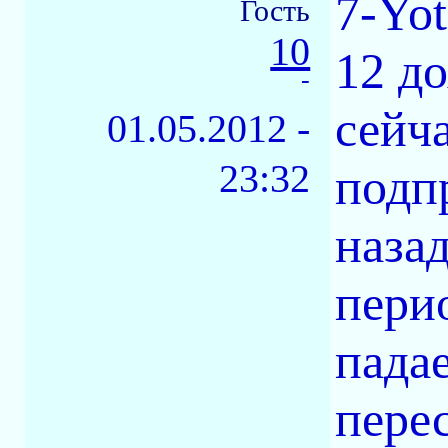
7-Yot
Гость
10
12 д
-
сейча
01.05.2012 -
23:32
подпр
назад
пери
пада
перес