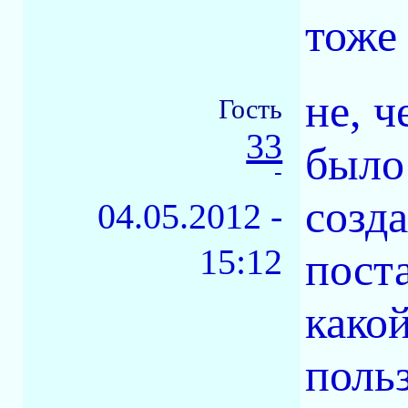
тоже 
не, ч
Гость
33
было
-
созда
04.05.2012 -
15:12
пост
како
польз