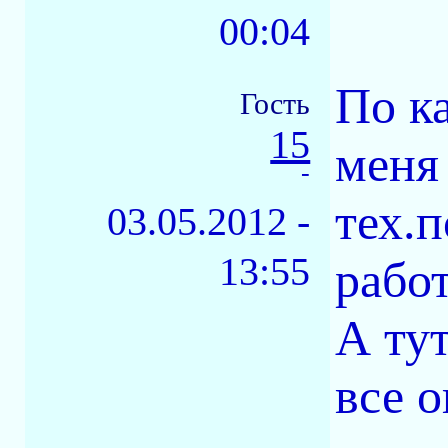
00:04
По к
Гость
15
меня
-
тех.
03.05.2012 -
13:55
работ
А ту
все о