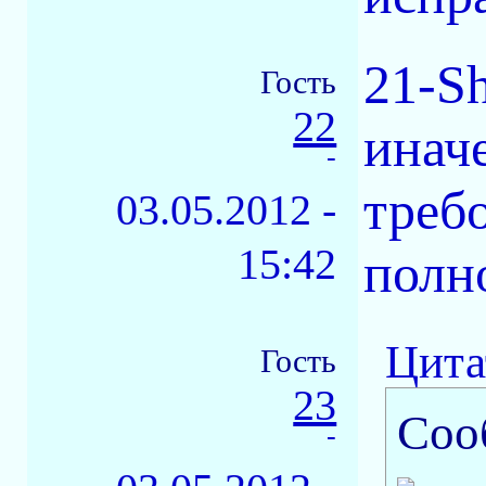
21-Sh
Гость
22
иначе
-
треб
03.05.2012 -
15:42
полн
Цита
Гость
23
Соо
-