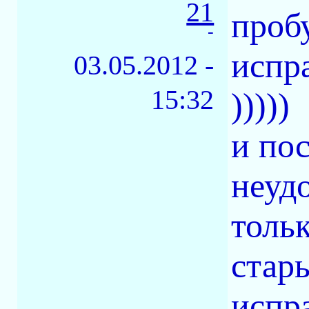
21
проб
-
испра
03.05.2012 -
15:32
)))))
и по
неудо
тольк
стар
испр