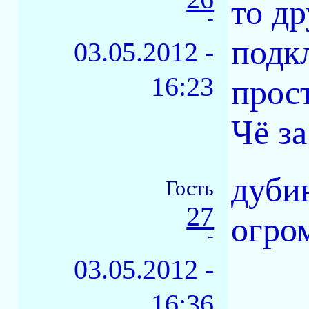
то д
-
подк
03.05.2012 -
16:23
прост
Чё за
дуби
Гость
27
огро
-
03.05.2012 -
16:36