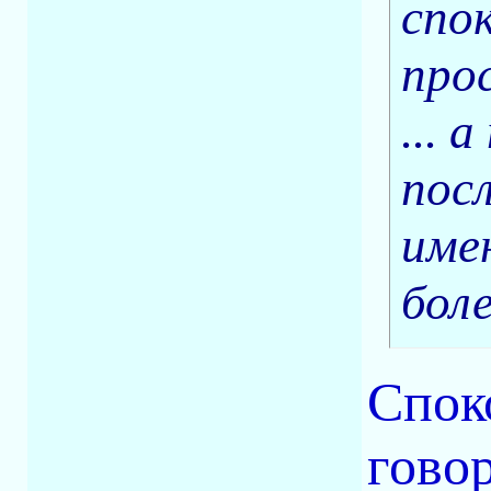
спо
про
... 
пос
име
боле
Спок
говор