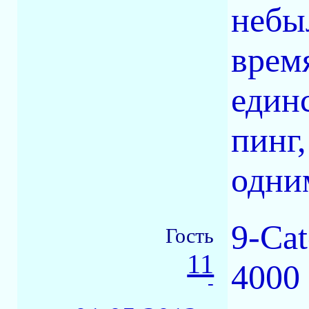
небы
время
един
пинг,
одни
9-Ca
Гость
11
4000 
-