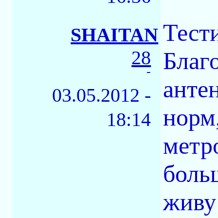
Тест
SHAITAN
28
Благ
-
антен
03.05.2012 -
норм
18:14
метро
боль
живу