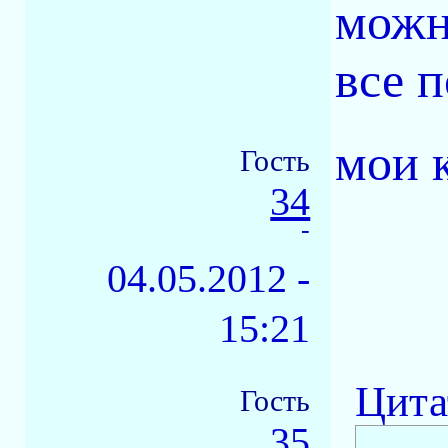
можн
все п
мои 
Гость
34
-
04.05.2012 -
15:21
Цита
Гость
35