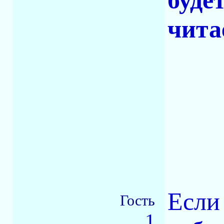
буде
читае
Если
Гость
1