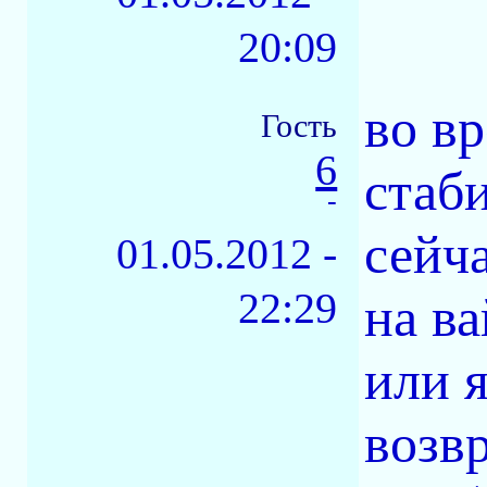
20:09
во в
Гость
6
стаб
-
сейч
01.05.2012 -
22:29
на в
или 
возв