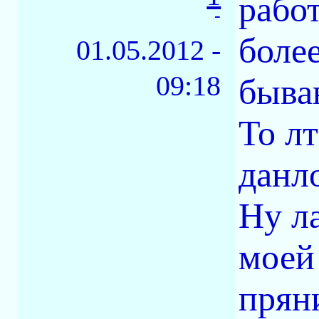
рабо
-
более
01.05.2012 -
09:18
быва
То л
данл
Ну л
моей
прян