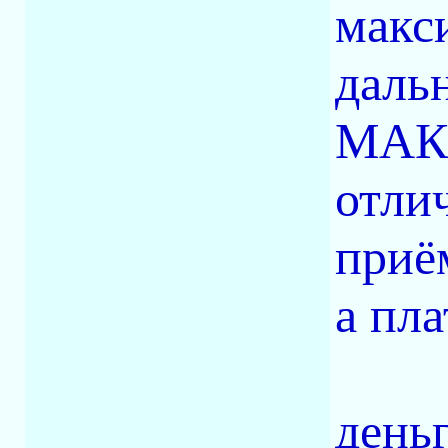
макс
даль
МАКС
отли
приё
а пл
деньг