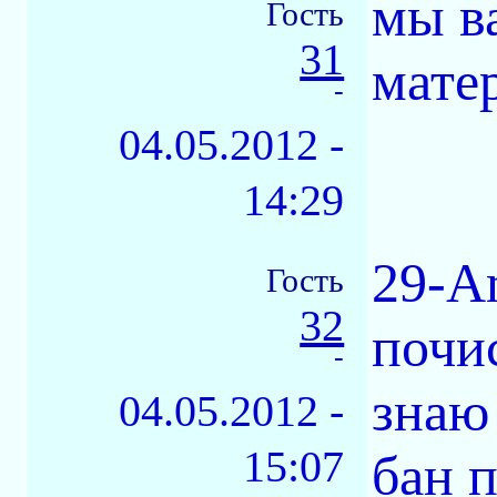
мы в
Гость
31
матер
-
04.05.2012 -
14:29
29-A
Гость
32
почис
-
знаю 
04.05.2012 -
15:07
бан п