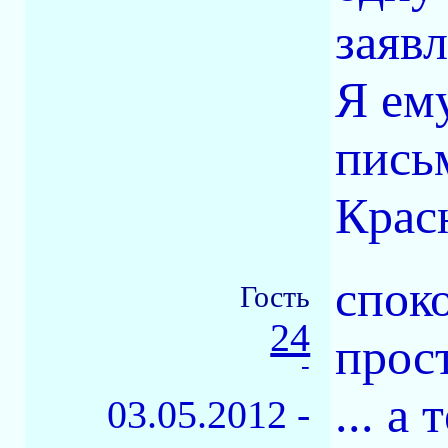
заявл
Я ему
пись
Крас
спок
Гость
24
прос
-
... а
03.05.2012 -