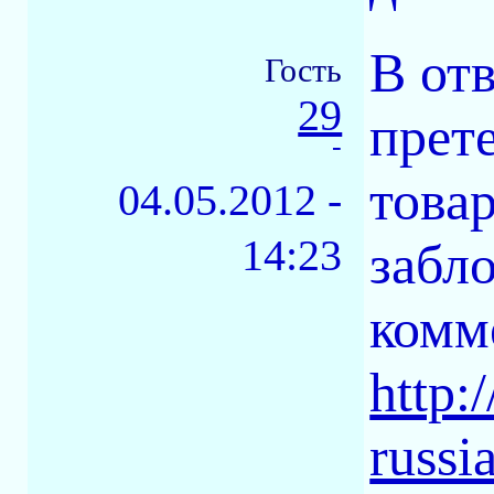
В от
Гость
29
прет
-
това
04.05.2012 -
14:23
забл
комм
http:/
russi