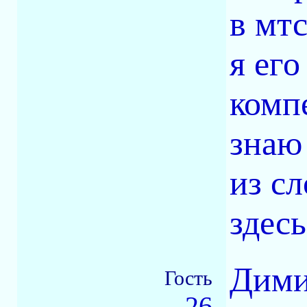
в мтс
я его
комп
знаю
из с
здес
Дими
Гость
26