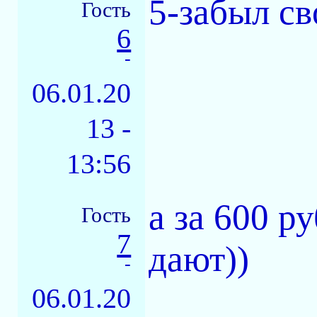
5-забыл св
Гость
6
-
06.01.20
13 -
13:56
а за 600 р
Гость
7
дают))
-
06.01.20