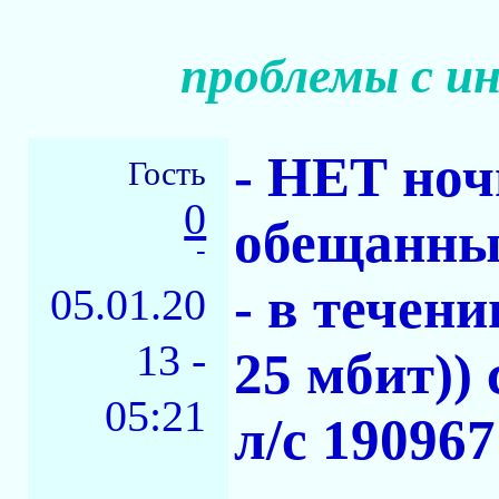
проблемы с и
- НЕТ ноч
Гость
0
обещанны
-
- в течен
05.01.20
13 -
25 мбит)) с
05:21
л/с 190967