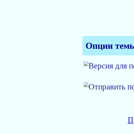
Опции тем
П