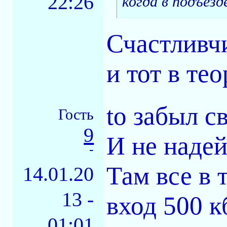
22:26
когда в подъезд
Счастливчи
и тот в те
to забыл с
Гость
9
И не надей
-
Там все в 
14.01.20
13 -
вход 500 к
01:01