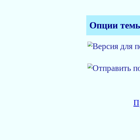
Опции тем
П