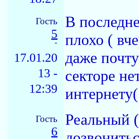
В последне
Гость
5
плохо ( вч
-
даже почту
17.01.20
13 -
секторе не
12:39
интернету(
Реальный 
Гость
6
дозвонитьс