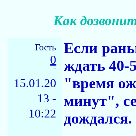
Как дозвонит
Если рань
Гость
0
ждать 40-
-
"время ож
15.01.20
13 -
минут", се
10:22
дождался.