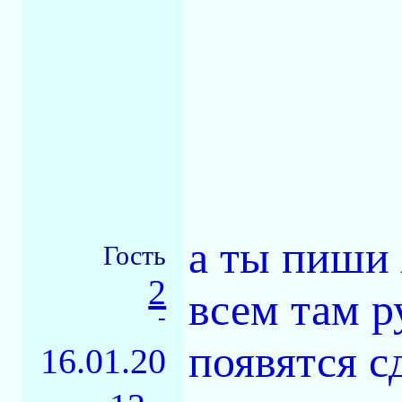
а ты пиши 
Гость
2
всем там р
-
появятся с
16.01.20