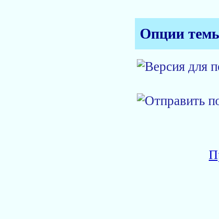
Опции тем
П