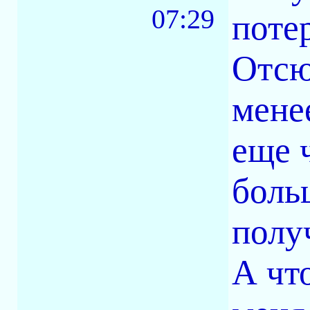
07:29
поте
Отсю
мене
еще 
боль
полу
А что