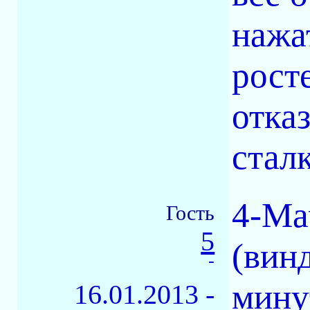
нажа
рост
отказ
стал
4-Ma
Гость
5
(винд
-
мину
16.01.2013 -