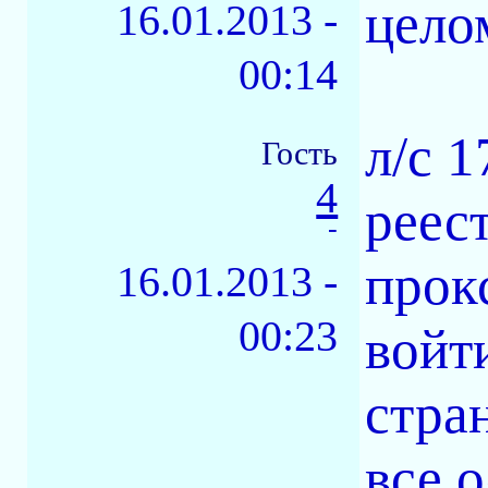
цело
16.01.2013 -
00:14
л/с 
Гость
4
реес
-
прок
16.01.2013 -
00:23
войт
стра
все 