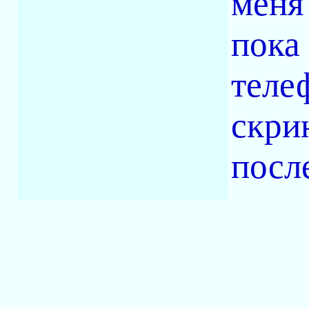
меня 
пока
теле
скри
посл