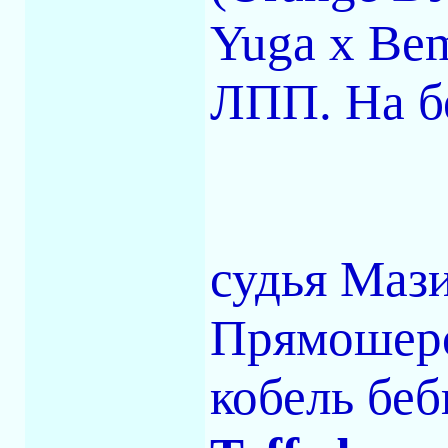
Yuga x Bem
ЛПП. На б
судья Мази
Прямошерс
кобель беб