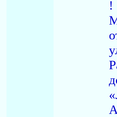
!
М
о
у
Р
д
«
А