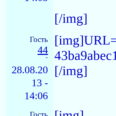
[/img]
[img]URL=h
Гость
44
43ba9abec
-
[/img]
28.08.20
13 -
14:06
[img]
Гость