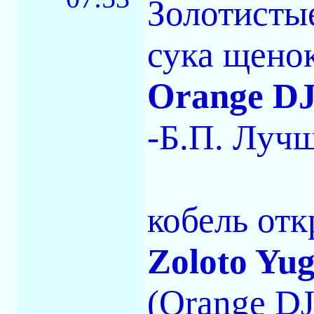
Золотисты
сука щено
Orange DJ
-Б.П. Луч
кобель от
Zoloto Yu
(Orange DJ