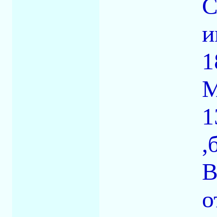
и
1
М
1
,
В
о