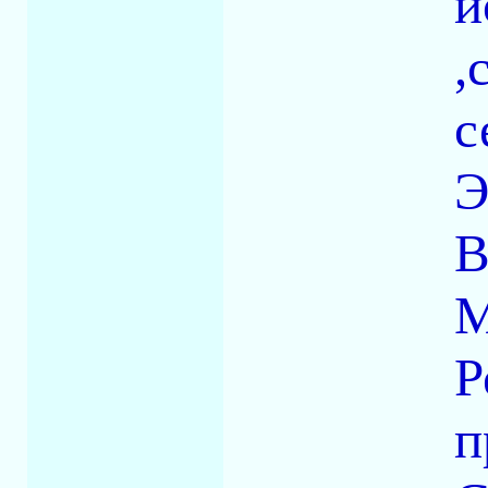
й
,
с
Э
В
М
Р
п