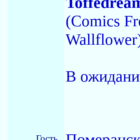
Toffedrea
(Comics Fr
Wallflower
В ожидани
Померан
Гость