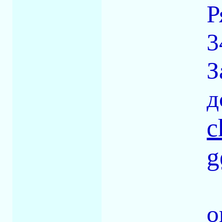
Р
3
З
д
c
g
о