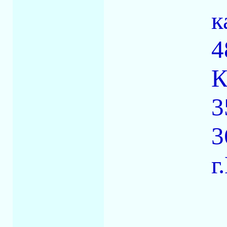
к
4
К
3
3
г