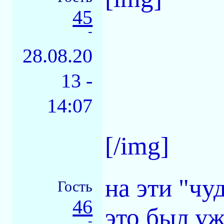
45
-
28.08.20
13 -
14:07
[/img]
на эти "чу
Гость
46
это был уж
-