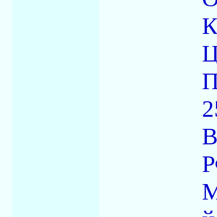
К
Ц
П
2
В
Р
М