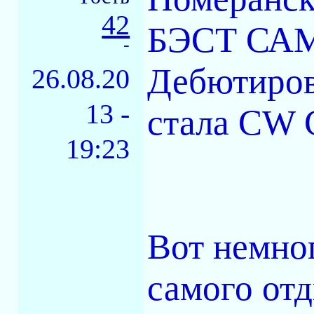
42
БЭСТ СА
-
Дебютиров
26.08.20
13 -
стала СW 
19:23
Вот немног
самого от