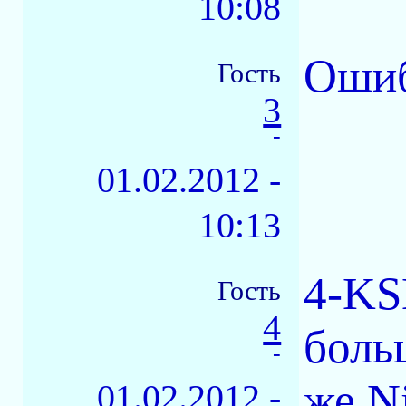
10:08
Ошиб
Гость
3
-
01.02.2012 -
10:13
4-KS
Гость
4
больш
-
же N
01.02.2012 -