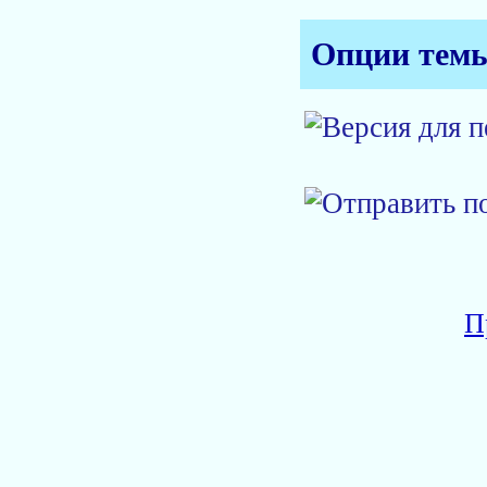
Опции тем
П