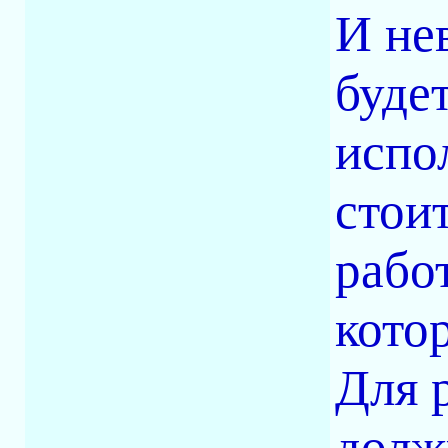
И не
буде
испо
стои
работ
кото
Для 
долж