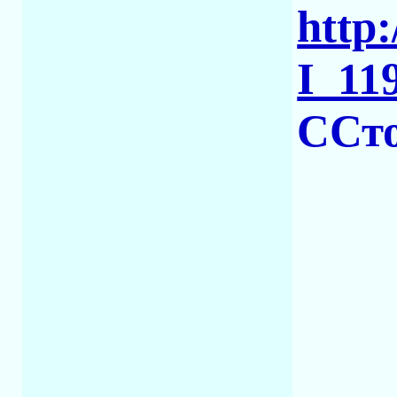
http:
I_11
CСто