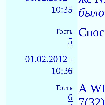
10:35
было
Спос
Гость
5
-
01.02.2012 -
10:36
А WI
Гость
6
7(32)
-