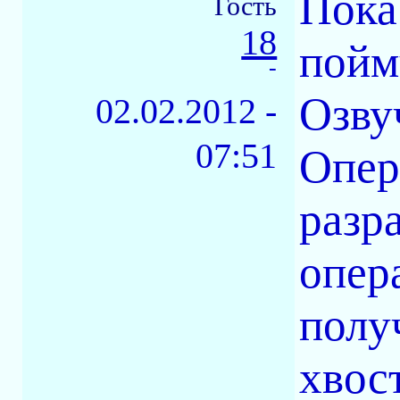
Пока
Гость
18
пойм
-
Озву
02.02.2012 -
07:51
Опер
разра
опер
полу
хвос