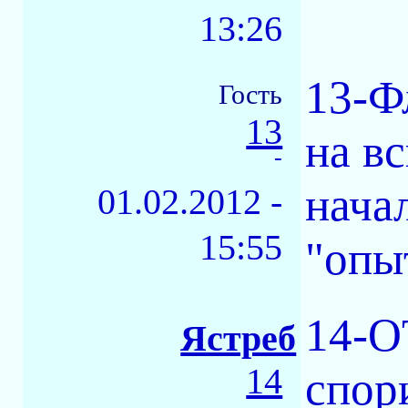
13:26
13-Ф
Гость
13
на в
-
нача
01.02.2012 -
15:55
"опы
14-O
Ястреб
14
спор
-