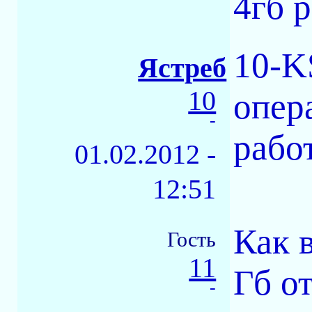
4гб 
10-K
Ястреб
10
опер
-
рабо
01.02.2012 -
12:51
Как 
Гость
11
Гб о
-