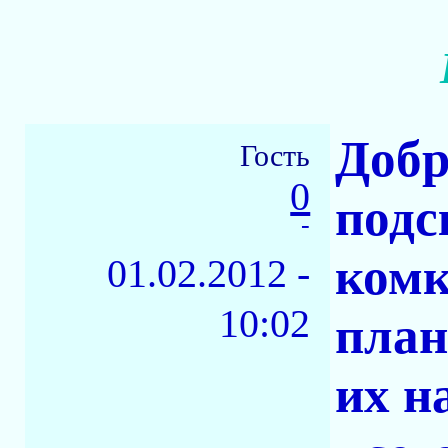
Добр
Гость
0
подс
-
комк
01.02.2012 -
10:02
план
их н