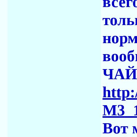
всег
толь
норм
вооб
ЧАЙН
http
M3_1
Вот 