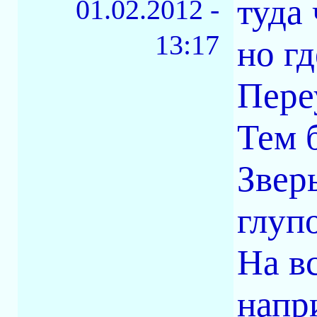
туда
01.02.2012 -
13:17
но г
Пере
Тем 
Звер
глупо
На в
напр