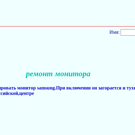
Имя:
ремонт монитора
ровать монитор samsung.При включении он загорается и тух
ссийской,центре