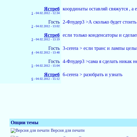
Ястреб
координаты оставляй свяжутся , а 
1
-
04.02.2012 - 12:34
Гость
2-Флудер3 >А сколько будет стоить
2
-
04.02.2012 - 13:02
Ястреб
если только конденсаторы и сделае
3
-
04.02.2012 - 13:19
Гость
3-cerera > если транс и лампы целы
4
-
04.02.2012 - 13:48
Гость
4-Флудер3 >сама я сделать никак не
5
-
04.02.2012 - 15:04
Ястреб
6-cerera > разобрать и узнать
6
-
04.02.2012 - 15:12
Опции темы
Версия для печати