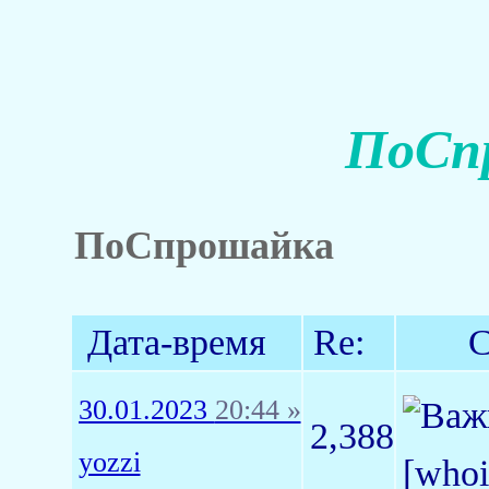
ПоСпр
ПоСпрошайка
Дата-время
Re:
С
30.01.2023
20:44 »
2,388
yozzi
[who