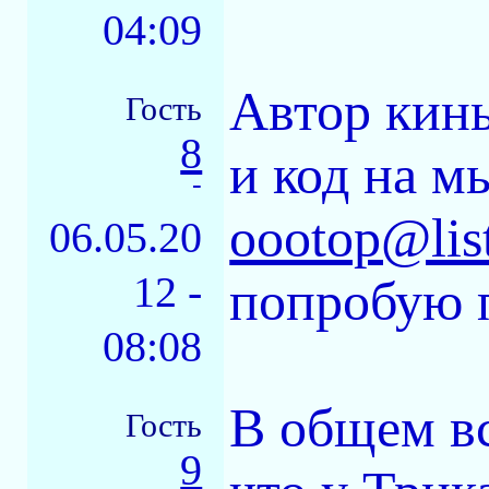
04:09
Автор кинь
Гость
8
и код на м
-
oootop@list
06.05.20
12 -
попробую 
08:08
В общем вс
Гость
9