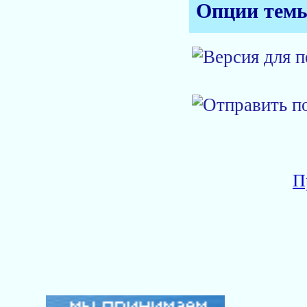
Опции тем
П