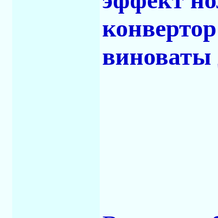
эффект но
конвертор
виноваты 