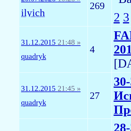
269
ilyich
2
3
FA
31.12.2015
21:48 »
20
4
quadryk
[D
30
31.12.2015
21:45 »
Исп
27
quadryk
Пр
28