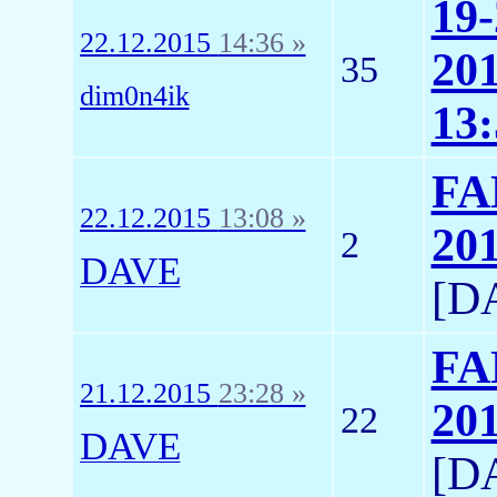
19
22.12.2015
14:36 »
20
35
dim0n4ik
13:
FA
22.12.2015
13:08 »
20
2
DAVE
[D
FA
21.12.2015
23:28 »
20
22
DAVE
[D