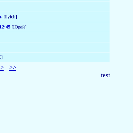
ы.
[ilyich]
12:45
[Юрай]
]
>
>>
test