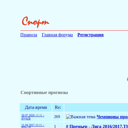
Правила
Главная форума
Регистрация
Спортивные прогнозы
Дата-время
Re:
20.07.2026
10:26 »
269
Чемпионы про
ilyich
11.04.2017
08:03 »
1
# Премьер - Лига 2016/2017.Th
Юрай