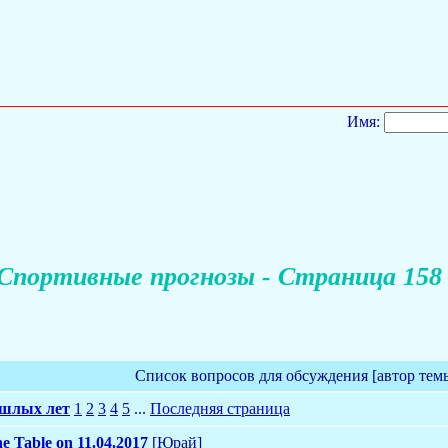
Имя:
Спортивные прогнозы - Страница 158
Список вопросов для обсуждения [автор тем
шлых лет
1
2
3
4
5
...
Последняя страница
e Table on 11.04.2017
[Юрай]