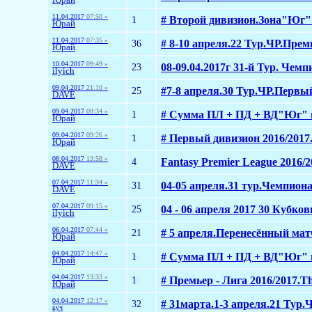
11.04.2017
07:50 »
1
# Второй дивизион.Зона"Юг" 2
Юрай
11.04.2017
07:35 »
36
# 8-10 апреля.22 Тур.ЧР.Прем
Юрай
10.04.2017
09:49 »
23
08-09.04.2017г 31-й Тур. Чемп
ilyich
09.04.2017
21:10 »
25
#7-8 апреля.30 Тур.ЧР.Первый
DAVE
09.04.2017
09:34 »
1
# Сумма ПЛ + ПД + ВД"Юг" н
Юрай
09.04.2017
09:26 »
1
# Первый дивизион 2016/2017.
Юрай
08.04.2017
13:58 »
4
Fantasy Premier League 2016/2
DAVE
07.04.2017
11:34 »
31
04-05 апреля.31 тур.Чемпиона
DAVE
07.04.2017
09:15 »
25
04 - 06 апреля 2017 30 Кубко
ilyich
06.04.2017
07:44 »
21
# 5 апреля.Перенесённый мат
Юрай
04.04.2017
14:47 »
1
# Сумма ПЛ + ПД + ВД"Юг" н
Юрай
04.04.2017
13:33 »
1
# Премьер - Лига 2016/2017.Th
Юрай
04.04.2017
12:17 »
32
# 31марта.1-3 апреля.21 Тур.
куч