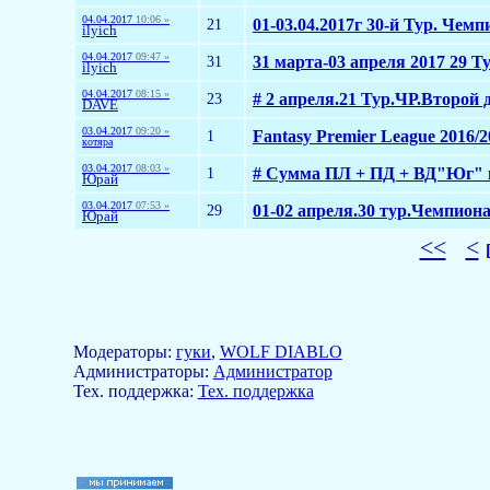
04.04.2017
10:06 »
21
01-03.04.2017г 30-й Тур. Чемп
ilyich
04.04.2017
09:47 »
31
31 марта-03 апреля 2017 29 Т
ilyich
04.04.2017
08:15 »
23
# 2 апреля.21 Тур.ЧР.Второй 
DAVE
03.04.2017
09:20 »
1
Fantasy Premier League 2016/2
котяра
03.04.2017
08:03 »
1
# Сумма ПЛ + ПД + ВД"Юг" н
Юрай
03.04.2017
07:53 »
29
01-02 апреля.30 тур.Чемпиона
Юрай
<<
<
Модераторы:
гуки
,
WOLF DIABLO
Aдминистраторы:
Администратор
Тех. поддержка:
Тех. поддержка