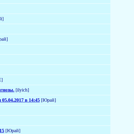
й]
ай]
]
огнозы.
[ilyich]
5.04.2017 в 14:45
[Юрай]
15
[Юрай]