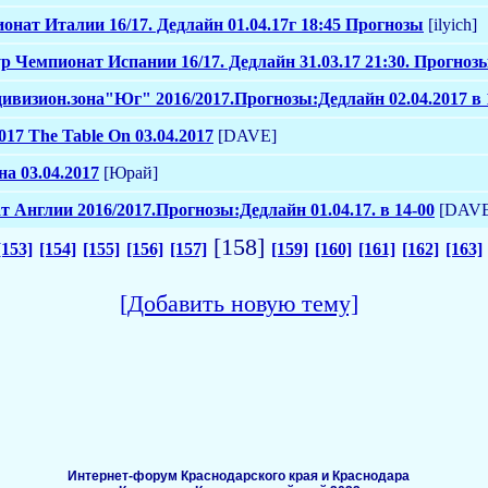
ионат Италии 16/17. Дедлайн 01.04.17г 18:45 Прогнозы
[ilyich]
ур Чемпионат Испании 16/17. Дедлайн 31.03.17 21:30. Прогноз
дивизион.зона"Юг" 2016/2017.Прогнозы:Дедлайн 02.04.2017 в 
017 The Table On 03.04.2017
[DAVE]
а 03.04.2017
[Юрай]
т Англии 2016/2017.Прогнозы:Дедлайн 01.04.17. в 14-00
[DAVE
[158]
[153]
[154]
[155]
[156]
[157]
[159]
[160]
[161]
[162]
[163]
[Добавить новую тему]
Интернет-форум Краснодарского края и Краснодара