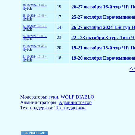
28.10.2024
11:02 »
19
26-27 октября 16-й тур ЧР. П
ilyich
28.10.2024
10:49 »
17
25-27 октября Еврочемпионат
ilyich
27.10.2024
19:16 »
14
26-27 октября 2024 15й тур Н
ilyich
24.10.2024
10:03 »
23
22 - 23 октября 3 тур. Лига
ilyich
21.10.2024
21:40 »
20
19-21 октября 15-й тур ЧР. П
ilyich
21.10.2024
10:16 »
18
19-20 октября Еврочемпионат
ilyich
<
Модераторы:
гуки
,
WOLF DIABLO
Aдминистраторы:
Администратор
Тех. поддержка:
Тех. поддержка