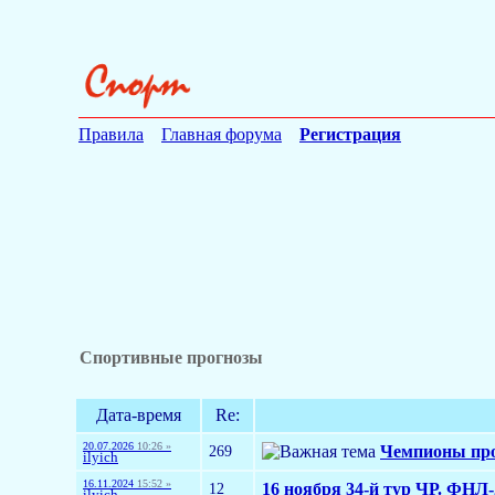
Правила
Главная форума
Регистрация
Спортивные прогнозы
Дата-время
Re:
20.07.2026
10:26 »
269
Чемпионы пр
ilyich
16.11.2024
15:52 »
12
16 ноября 34-й тур ЧР. ФНЛ-
ilyich