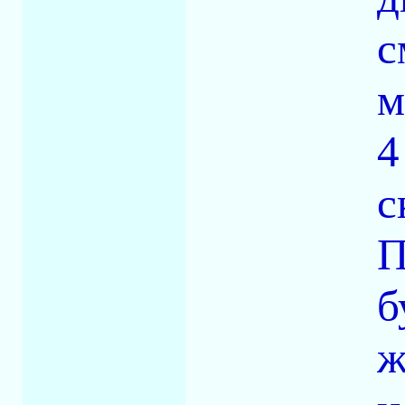
с
м
4
с
П
б
ж