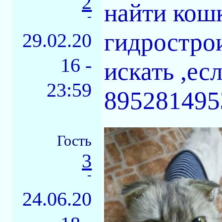
2
найти кошк
-
гидрострои
29.02.20
16 -
искать ,ес
23:59
895281495
Гость
3
-
24.06.20