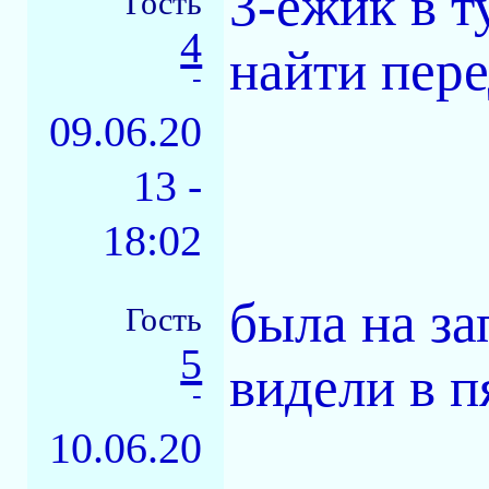
3-ёжик в т
Гость
4
найти пер
-
09.06.20
13 -
18:02
была на за
Гость
5
видели в п
-
10.06.20