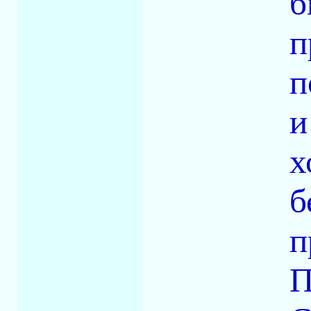
б
п
п
и
х
б
п
П