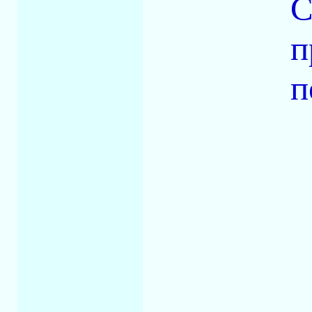
С
п
п