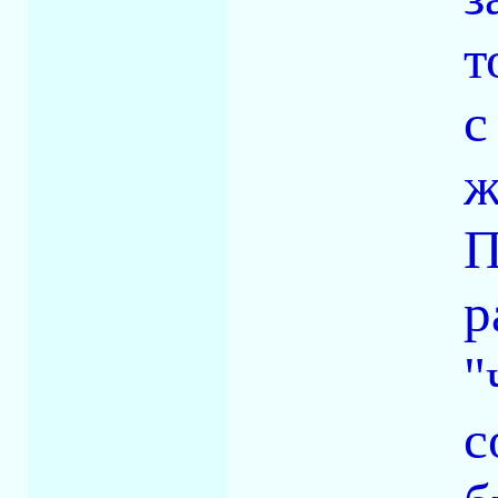
т
с
ж
П
р
"
с