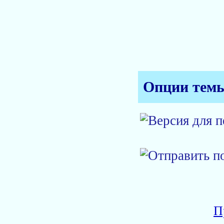
Опции тем
П