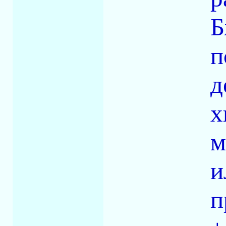
Б
п
д
х
м
и
п