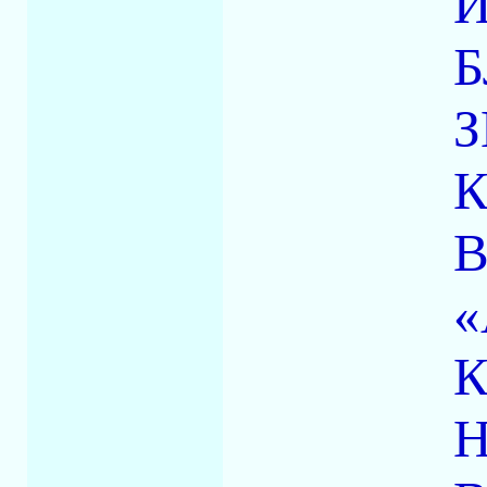
Б
З
К