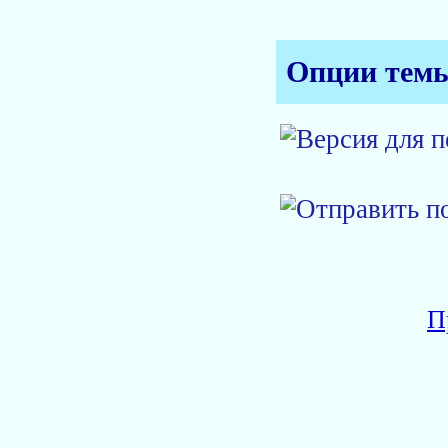
Опции тем
П