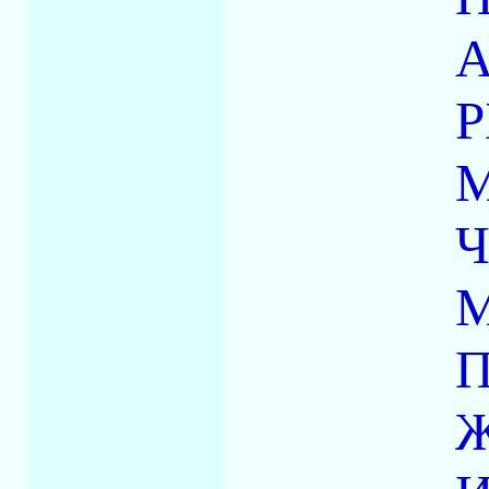
Р
М
Ж