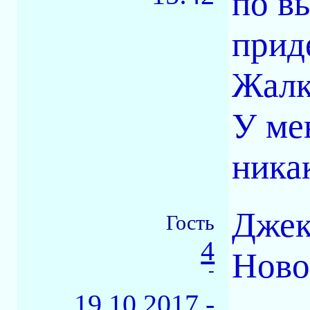
по в
прид
Жалк
У мен
никак
Джек
Гость
4
Ново
-
19.10.2017 -