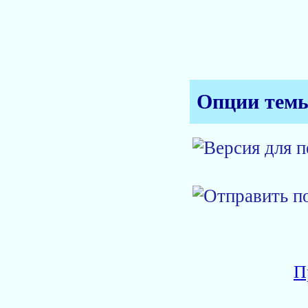
Опции тем
П