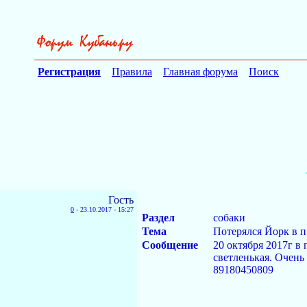
Регистрация
Правила
Главная форума
Поиск
Гость
0
-
23.10.2017 - 15:27
Раздел
собаки
Тема
Потерялся Йорк в 
Сообщение
20 октября 2017г в
светленькая. Очень
89180450809