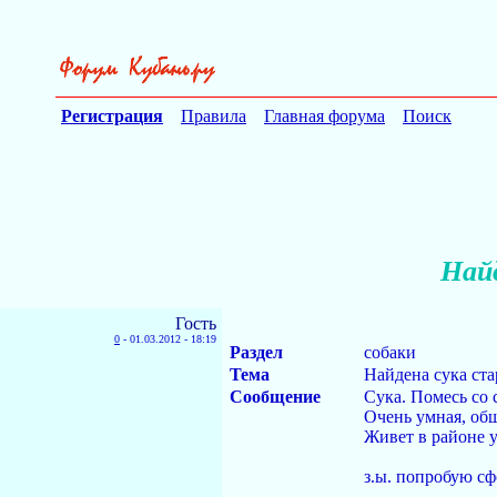
Регистрация
Правила
Главная форума
Поиск
Най
Гость
0
-
01.03.2012 - 18:19
Раздел
собаки
Тема
Найдена сука ст
Сообщение
Сука. Помесь со 
Очень умная, общ
Живет в районе у
з.ы. попробую сф