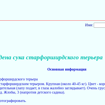
Имя:
дена сука старфорширдского терьера
Основная информация
арфорширдского терьера
старфорширдским терьером. Крупная (около 40-45 кг). Цвет - ко
ительная (лапу подает, в глаза жалобно заглядывает). Очень грус
д. Жлобы, 3 (напротив детского садика).
отографировать.