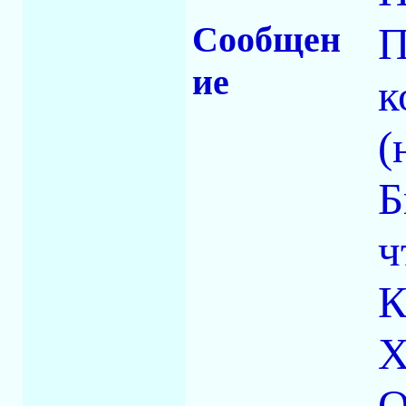
Сообщен
П
ие
к
(
Б
ч
К
Х
О