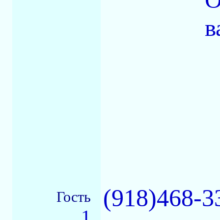
в
(918)468-3
Гость
1