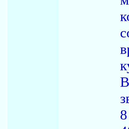
к
с
в
к
В
з
8