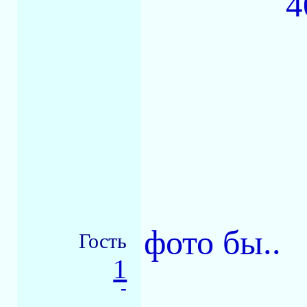
4
фото бы..
Гость
1
-