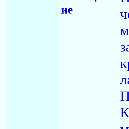
ие
ч
м
з
к
л
П
К
м