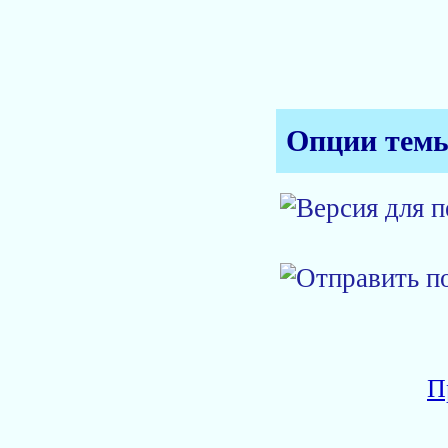
Опции тем
П