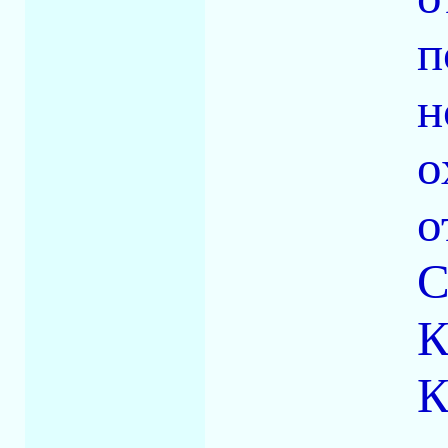
п
н
о
о
С
К
К