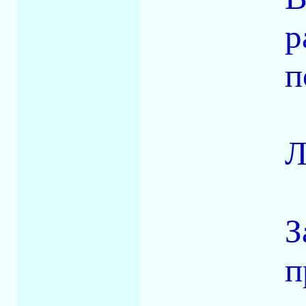
р
п
Л
З
п