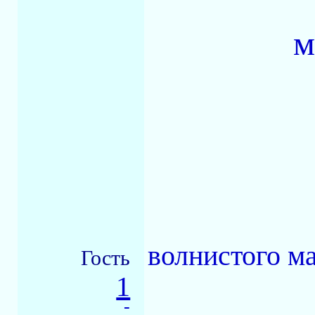
м
волнистого м
Гость
1
-