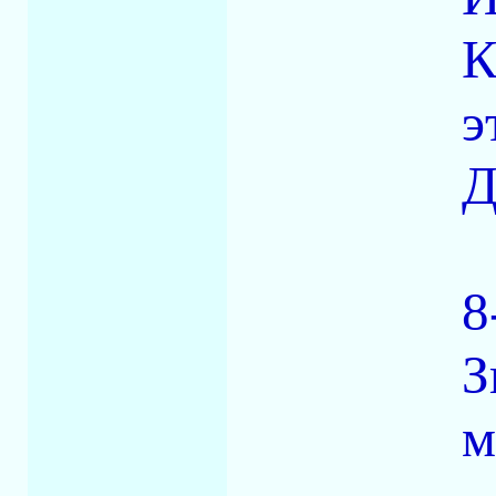
К
э
Д
8
З
м