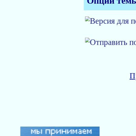
Опции тем
П