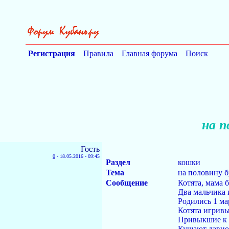
Регистрация
Правила
Главная форума
Поиск
на п
Гость
0
-
18.05.2016 - 09:45
Раздел
кошки
Тема
на половину б
Сообщение
Котята, мама 
Два мальчика 
Родились 1 ма
Котята игривы
Привыкшие к р
Кушают давно