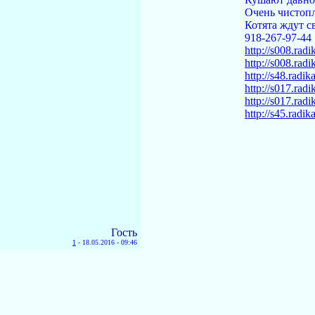
Очень чистоп
Котята ждут с
918-267-97-44
http://s008.rad
http://s008.rad
http://s48.radi
http://s017.rad
http://s017.rad
http://s45.radi
Гость
1
-
18.05.2016 - 09:46