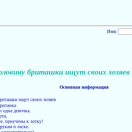
Имя:
оловину бриташки ищут своих хозяев
Основная информация
риташки ищут своих хозяев
британка
и одна девочка.
рта,
е, приучены к лотку!
укам и ласке.
 самостоятельно!