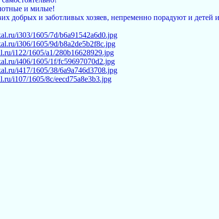
лотные и милые!
вих добрых и заботливых хозяев, непременно порадуют и детей и
ikal.ru/i303/1605/7d/b6a91542a6d0.jpg
ikal.ru/i306/1605/9d/b8a2de5b2f8c.jpg
kal.ru/i122/1605/a1/280b16628929.jpg
ikal.ru/i406/1605/1f/fc59697070d2.jpg
ikal.ru/i417/1605/38/6a9a746d3708.jpg
kal.ru/i107/1605/8c/eecd75a8e3b3.jpg