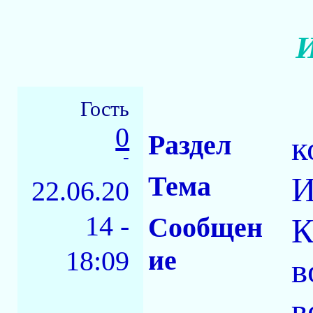
И
Гость
0
Раздел
к
-
Тема
И
22.06.20
14 -
Сообщен
К
ие
18:09
в
в