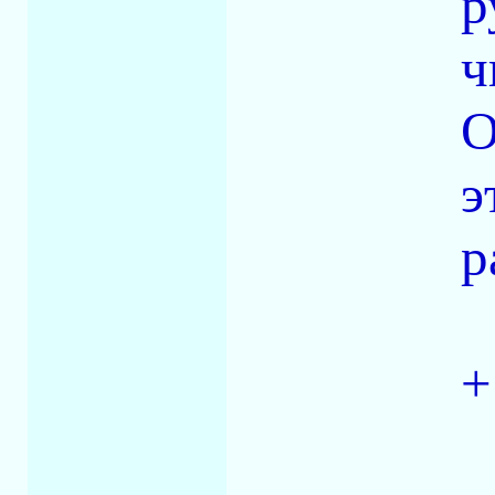
р
ч
О
э
р
+