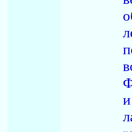
о
л
п
в
Ф
и
л