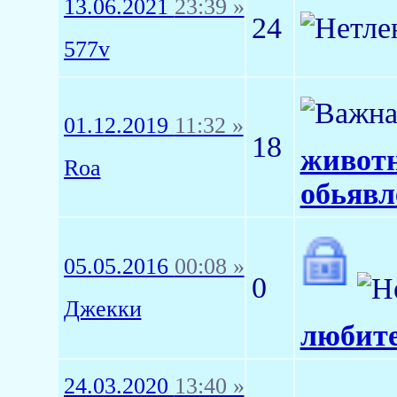
13.06.2021
23:39 »
24
577v
01.12.2019
11:32 »
18
животн
Roa
обьявл
05.05.2016
00:08 »
0
Джекки
любите
24.03.2020
13:40 »