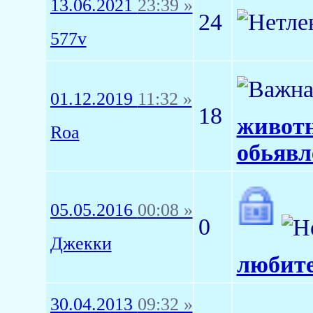
13.06.2021
23:39 »
24
577v
01.12.2019
11:32 »
18
животн
Roa
обьявл
05.05.2016
00:08 »
0
Джекки
любите
30.04.2013
09:32 »