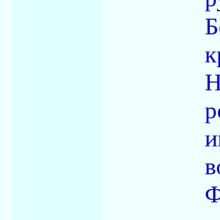
Б
к
Н
р
и
в
Ф