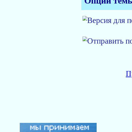
Опции тем
П