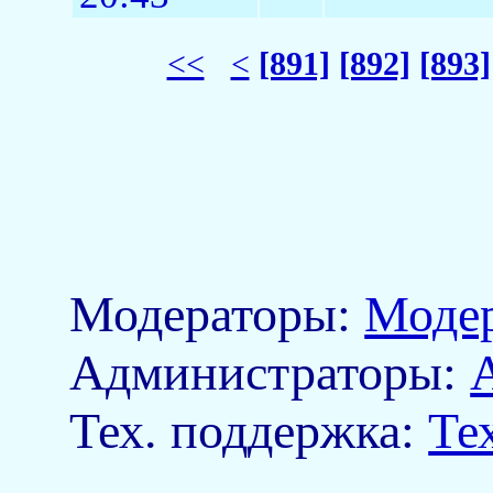
<<
<
[891]
[892]
[893]
Модераторы:
Моде
Aдминистраторы:
Тех. поддержка:
Те