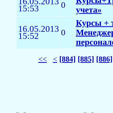
Курсы+Тр
16.05.2013
0
15:53
учета»
Курсы + 
16.05.2013
0
Менеджер
15:52
персонало
<<
<
[884]
[885]
[886]