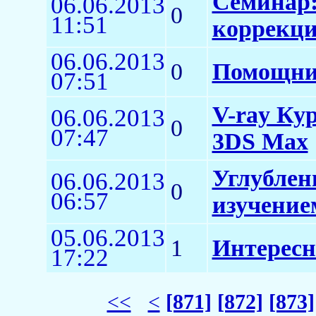
Семинар:
06.06.2013
0
11:51
коррекция
06.06.2013
0
Помощни
07:51
V-ray Ку
06.06.2013
0
07:47
3DS Max
Углублен
06.06.2013
0
06:57
изучение
05.06.2013
1
Интересна
17:22
<<
<
[871]
[872]
[873]