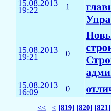
15.08.2013
глав
1
19:22
Упра
Новы
стро
15.08.2013
0
19:21
Стро
адми
15.08.2013
отли
0
16:09
<<
<
[819]
[820]
[821]