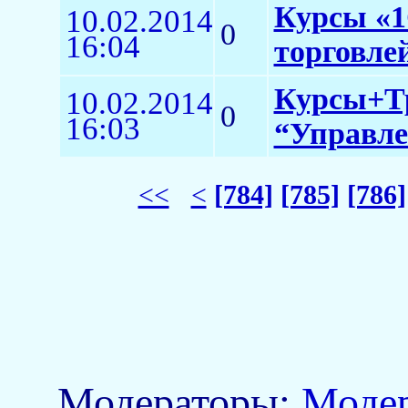
Курсы «1
10.02.2014
0
16:04
торговлей
Курсы+Тр
10.02.2014
0
16:03
“Управле
<<
<
[784]
[785]
[786]
Модераторы:
Моде