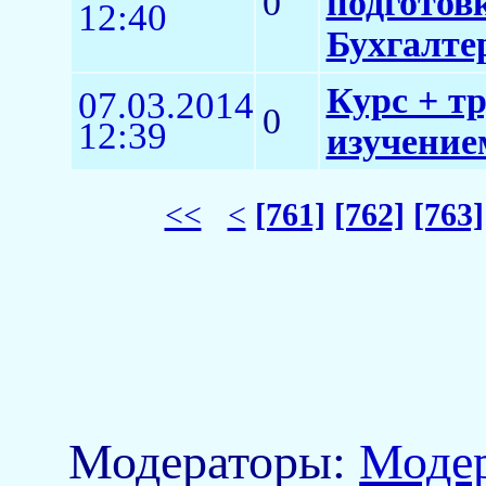
0
подготов
12:40
Бухгалтер
Курс + тр
07.03.2014
0
12:39
изучение
<<
<
[761]
[762]
[763]
Модераторы:
Моде