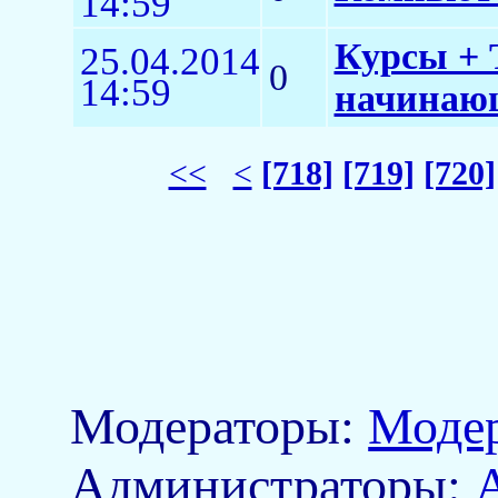
14:59
Курсы + 
25.04.2014
0
14:59
начинаю
<<
<
[718]
[719]
[720]
Модераторы:
Моде
Aдминистраторы: