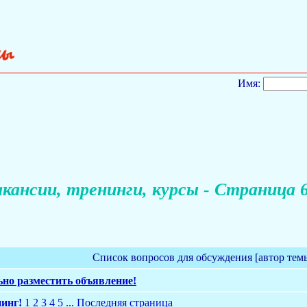
Имя:
кансии, тренинги, курсы - Страница 
Список вопросов для обсуждения [автор тем
но разместить объявление!
нинг!
1
2
3
4
5
...
Последняя страница