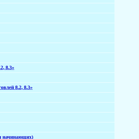
, 8.3»
влей 8.2, 8.3»
ля начинающих)