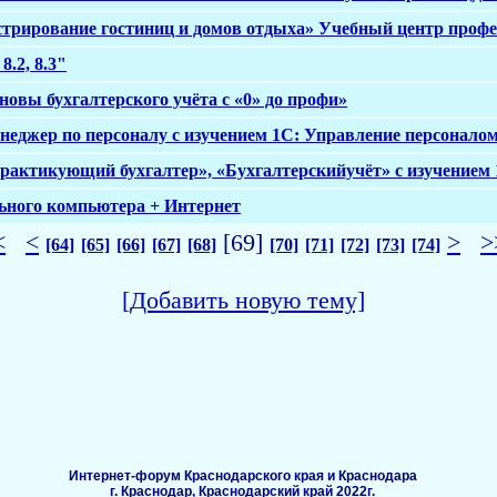
трирование гостиниц и домов отдыха» Учебный центр профе
8.2, 8.3"
овы бухгалтерского учёта с «0» до профи»
еджер по персоналу с изучением 1С: Управление персоналом 8
рактикующий бухгалтер», «Бухгалтерскийучёт» с изучением 1С
ьного компьютера + Интернет
<
<
[69]
>
>
[64]
[65]
[66]
[67]
[68]
[70]
[71]
[72]
[73]
[74]
[Добавить новую тему]
Интернет-форум Краснодарского края и Краснодара
г. Краснодар, Краснодарский край 2022г.