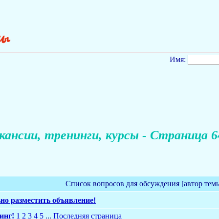
Имя:
кансии, тренинги, курсы - Страница 6
Список вопросов для обсуждения [автор тем
но разместить объявление!
инг!
1
2
3
4
5
...
Последняя страница