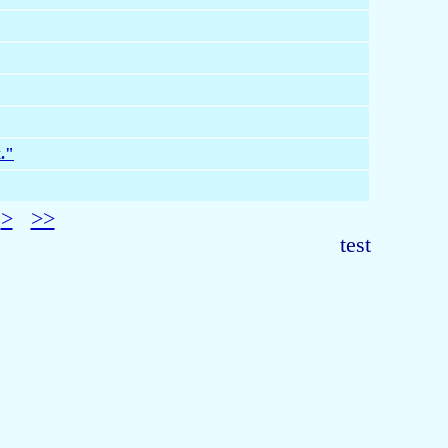
."
>
>>
test