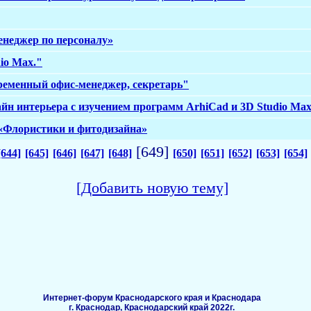
енеджер по персоналу»
io Max."
ременный офис-менеджер, секретарь"
йн интерьера с изучением программ ArhiCad и 3D Studio Max
 «Флористики и фитодизайна»
[649]
[644]
[645]
[646]
[647]
[648]
[650]
[651]
[652]
[653]
[654]
[Добавить новую тему]
Интернет-форум Краснодарского края и Краснодара
г. Краснодар, Краснодарский край 2022г.