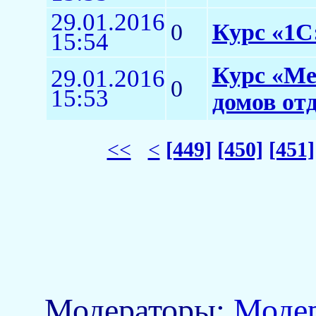
29.01.2016
0
Курс «1С:
15:54
Курс «Ме
29.01.2016
0
15:53
домов от
<<
<
[449]
[450]
[451]
Модераторы:
Моде