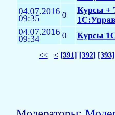
Курсы + 
04.07.2016
0
09:35
1С:Управл
04.07.2016
0
Курсы 1
09:34
<<
<
[391]
[392]
[393]
Модераторы:
Моде