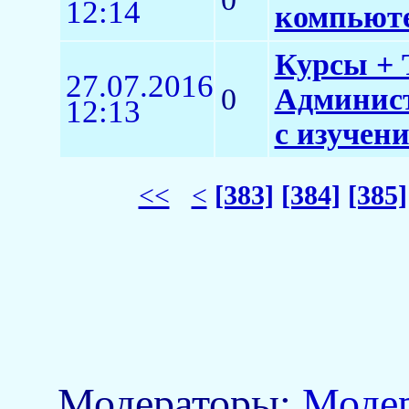
12:14
компьюте
Курсы + 
27.07.2016
0
Админист
12:13
с изучен
<<
<
[383]
[384]
[385]
Модераторы:
Моде