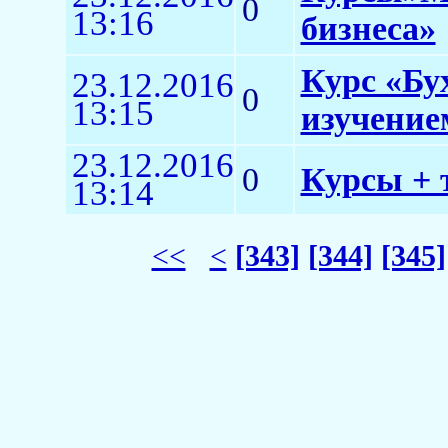
0
13:16
бизнеса»
Курс «Бу
23.12.2016
0
13:15
изучение
23.12.2016
0
Курсы + 
13:14
<<
<
[343]
[344]
[345]