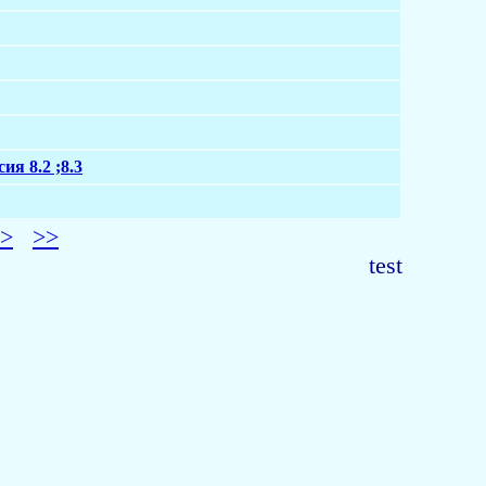
я 8.2 ;8.3
>
>>
test