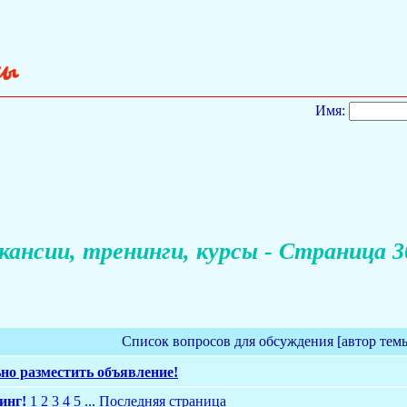
Имя:
кансии, тренинги, курсы - Страница 3
Список вопросов для обсуждения [автор тем
но разместить объявление!
инг!
1
2
3
4
5
...
Последняя страница