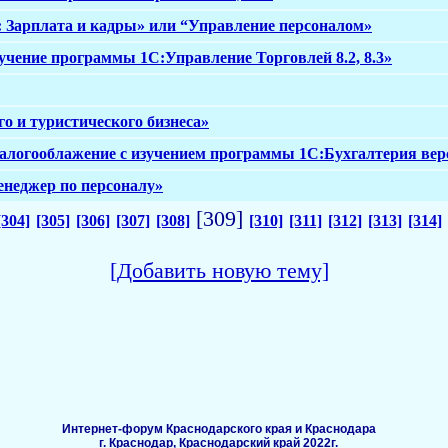
 Зарплата и кадры» или “Управление персоналом»
учение программы 1С:Управление Торговлей 8.2, 8.3»
 и туристического бизнеса»
алогооблажение с изучением программы 1С:Бухгалтерия верси
енеджер по персоналу»
[309]
[304]
[305]
[306]
[307]
[308]
[310]
[311]
[312]
[313]
[314]
[Добавить новую тему]
Интернет-форум Краснодарского края и Краснодара
г. Краснодар, Краснодарский край 2022г.