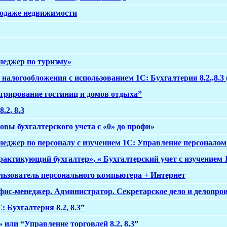
родаже недвижимости
неджер по туризму»
 налогообложения с использованием 1С: Бухгалтерия 8.2.,8.3
трирование гостиниц и домов отдыха”
.2, 8.3
вы бухгалтерского учета с «0» до профи»
еджер по персоналу с изучением 1С: Управление персоналом 8
актикующий бухгалтер», « Бухгалтерский учет с изучением 1С
льзователь персонального компьютера + Интернет
фис-менеджер. Администратор. Секретарское дело и делопро
: Бухгалтерия 8.2, 8.3”
 или “Управление торговлей 8.2, 8.3”