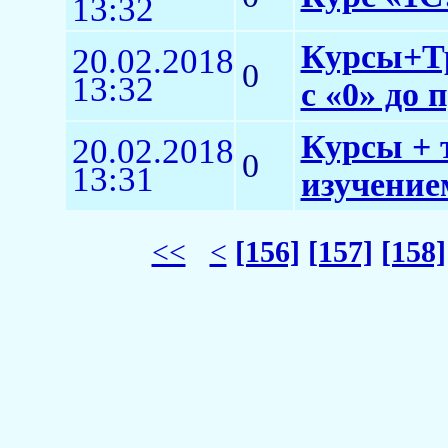
13:32
Курсы+Тр
20.02.2018
0
13:32
с «0» до 
Курсы + 
20.02.2018
0
13:31
изучением
<<
<
[156]
[157]
[158]