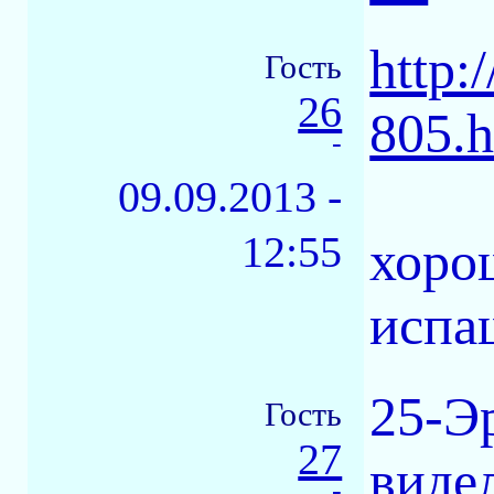
http:
Гость
26
805.h
-
09.09.2013 -
12:55
хоро
испа
25-Эр
Гость
27
видел
-