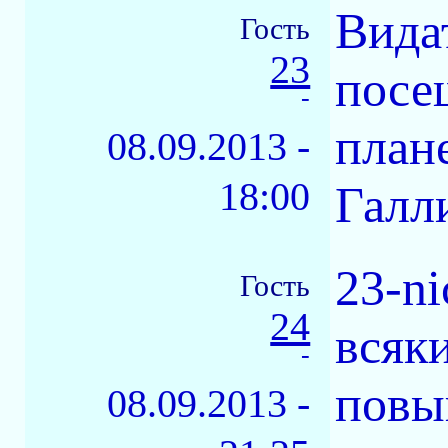
Вида
Гость
23
посе
-
план
08.09.2013 -
18:00
Галл
23-n
Гость
24
всяк
-
повы
08.09.2013 -