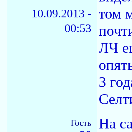
том 
10.09.2013 -
00:53
почти
ЛЧ е
опять
3 год
Селт
На с
Гость