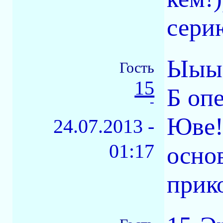
серию
Ыыыы
Гость
15
Б оп
-
Юве!
24.07.2013 -
01:17
осно
прик