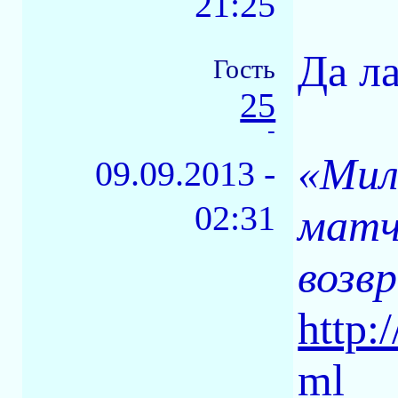
21:25
Да ла
Гость
25
-
«Мил
09.09.2013 -
02:31
матч
возв
http:
ml