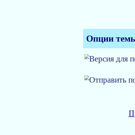
Опции тем
П