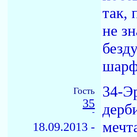
так, 
не зн
безд
шарф 
34-Э
Гость
35
дерб
-
мечт
18.09.2013 -