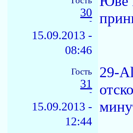
Юве 
Гость
30
прин
-
15.09.2013 -
08:46
29-Al
Гость
31
отско
-
минут
15.09.2013 -
12:44