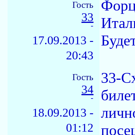
Форц
Гость
33
Итал
-
Будет
17.09.2013 -
20:43
33-С
Гость
34
биле
-
лично
18.09.2013 -
01:12
посе