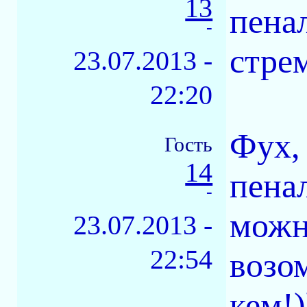
13
пенал
-
стре
23.07.2013 -
22:20
Фух,
Гость
14
пена
-
можн
23.07.2013 -
22:54
возо
кем!